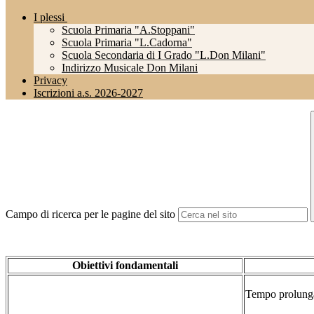
I plessi
Scuola Primaria "A.Stoppani"
Scuola Primaria "L.Cadorna"
Scuola Secondaria di I Grado "L.Don Milani"
Indirizzo Musicale Don Milani
Privacy
Iscrizioni a.s. 2026-2027
Campo di ricerca per le pagine del sito
Obiettivi fondamentali
Tempo prolung