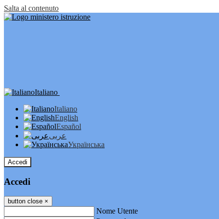
Salta al contenuto
Italiano
Italiano
English
Español
عربى
Українська
Accedi
Accedi
button close
×
Nome Utente