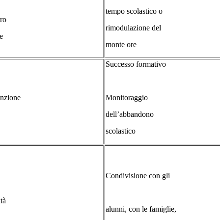
tempo scolastico o
ro
rimodulazione del
e
monte ore
Successo formativo
enzione
Monitoraggio
dell’abbandono
scolastico
Condivisione con gli
tà
alunni, con le famiglie,