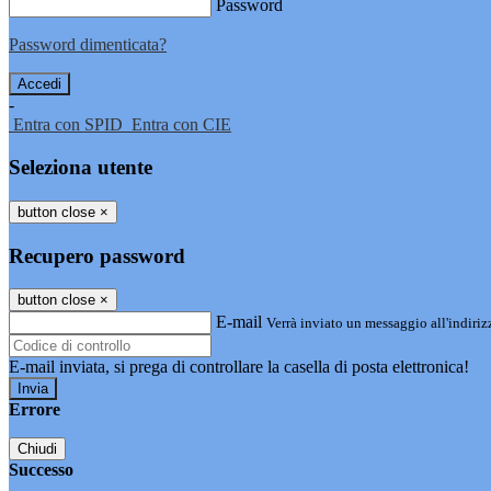
Password
Password dimenticata?
-
Entra con SPID
Entra con CIE
Seleziona utente
button close
×
Recupero password
button close
×
E-mail
Verrà inviato un messaggio all'indirizz
E-mail inviata, si prega di controllare la casella di posta elettronica!
Errore
Chiudi
Successo