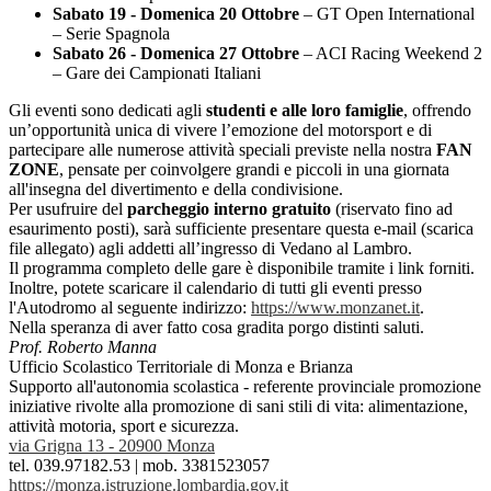
Sabato 19 - Domenica 20 Ottobre
– GT Open International
– Serie Spagnola
Sabato 26 - Domenica 27 Ottobre
– ACI Racing Weekend 2
– Gare dei Campionati Italiani
Gli eventi sono dedicati agli
studenti e alle loro famiglie
, offrendo
un’opportunità unica di vivere l’emozione del motorsport e di
partecipare alle numerose attività speciali previste nella nostra
FAN
ZONE
, pensate per coinvolgere grandi e piccoli in una giornata
all'insegna del divertimento e della condivisione.
Per usufruire del
parcheggio interno gratuito
(riservato fino ad
esaurimento posti), sarà sufficiente presentare questa e-mail (scarica
file allegato) agli addetti all’ingresso di Vedano al Lambro.
Il programma completo delle gare è disponibile tramite i link forniti.
Inoltre, potete scaricare il calendario di tutti gli eventi presso
l'Autodromo al seguente indirizzo:
https://www.monzanet.it
.
Nella speranza di aver fatto cosa gradita porgo distinti saluti.
Prof. Roberto Manna
Ufficio Scolastico Territoriale di Monza e Brianza
Supporto all'autonomia scolastica - referente provinciale promozione
iniziative rivolte alla promozione di sani stili di vita: alimentazione,
attività motoria, sport e sicurezza.
via Grigna 13 - 20900 Monza
tel. 039.97182.53 | mob. 3381523057
https://monza.istruzione.
lombardia.gov.it