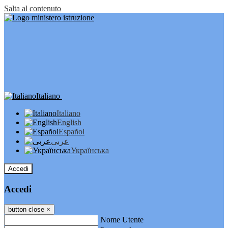
Salta al contenuto
Italiano
Italiano
English
Español
عربى
Українська
Accedi
Accedi
button close
×
Nome Utente