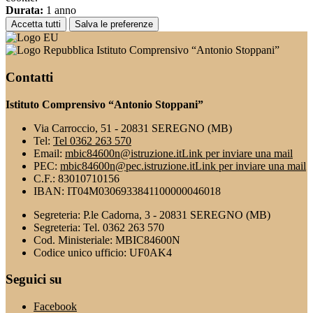
Durata:
1 anno
Accetta tutti
Salva le preferenze
Istituto Comprensivo “Antonio Stoppani”
Contatti
Istituto Comprensivo “Antonio Stoppani”
Via Carroccio, 51 - 20831 SEREGNO (MB)
Tel:
Tel 0362 263 570
Email:
mbic84600n@istruzione.it
Link per inviare una mail
PEC:
mbic84600n@pec.istruzione.it
Link per inviare una mail
C.F.: 83010710156
IBAN: IT04M0306933841100000046018
Segreteria: P.le Cadorna, 3 - 20831 SEREGNO (MB)
Segreteria: Tel. 0362 263 570
Cod. Ministeriale: MBIC84600N
Codice unico ufficio: UF0AK4
Seguici su
Facebook