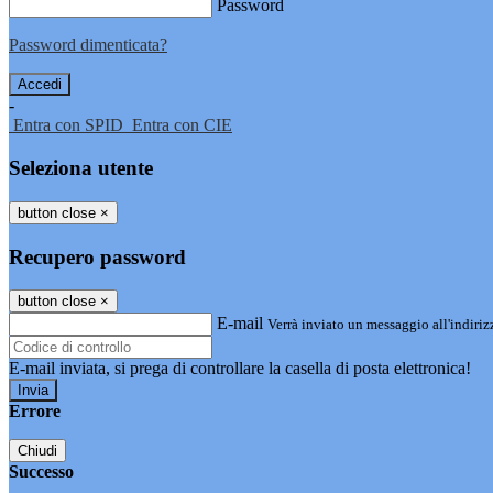
Password
Password dimenticata?
-
Entra con SPID
Entra con CIE
Seleziona utente
button close
×
Recupero password
button close
×
E-mail
Verrà inviato un messaggio all'indirizz
E-mail inviata, si prega di controllare la casella di posta elettronica!
Errore
Chiudi
Successo