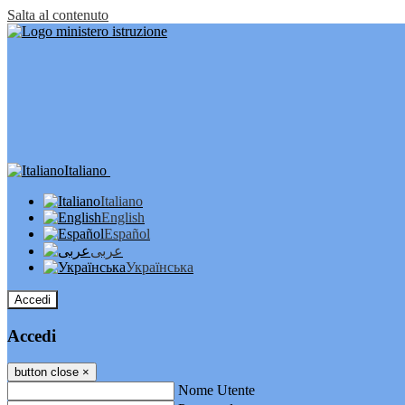
Salta al contenuto
Italiano
Italiano
English
Español
عربى
Українська
Accedi
Accedi
button close
×
Nome Utente