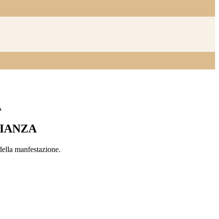
A
RIANZA
della manfestazione.