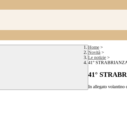
Home
>
Novità
>
Le notizie
>
41° STRABRIANZ
41° STRAB
In allegato volantino 