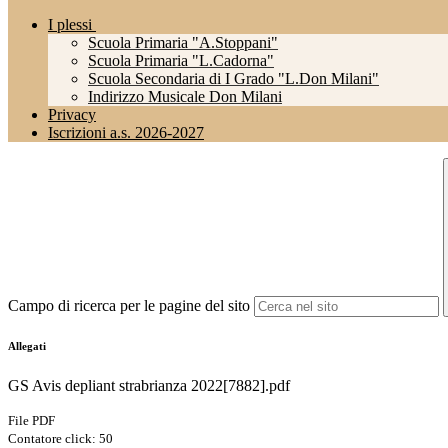
I plessi
Scuola Primaria "A.Stoppani"
Scuola Primaria "L.Cadorna"
Scuola Secondaria di I Grado "L.Don Milani"
Indirizzo Musicale Don Milani
Privacy
Iscrizioni a.s. 2026-2027
Campo di ricerca per le pagine del sito
Allegati
GS Avis depliant strabrianza 2022[7882].pdf
File PDF
Contatore click: 50