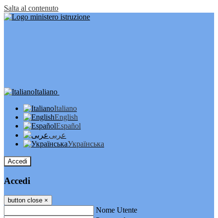
Salta al contenuto
Italiano
Italiano
English
Español
عربى
Українська
Accedi
Accedi
button close
×
Nome Utente