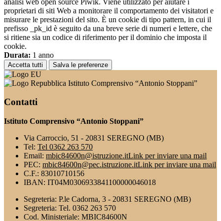
analisi web open source Piwik. Viene utilizzato per aiutare i
proprietari di siti Web a monitorare il comportamento dei visitatori e
misurare le prestazioni del sito. È un cookie di tipo pattern, in cui il
prefisso _pk_id è seguito da una breve serie di numeri e lettere, che
si ritiene sia un codice di riferimento per il dominio che imposta il
cookie.
Durata:
1 anno
Accetta tutti
Salva le preferenze
Istituto Comprensivo “Antonio Stoppani”
Contatti
Istituto Comprensivo “Antonio Stoppani”
Via Carroccio, 51 - 20831 SEREGNO (MB)
Tel:
Tel 0362 263 570
Email:
mbic84600n@istruzione.it
Link per inviare una mail
PEC:
mbic84600n@pec.istruzione.it
Link per inviare una mail
C.F.: 83010710156
IBAN: IT04M0306933841100000046018
Segreteria: P.le Cadorna, 3 - 20831 SEREGNO (MB)
Segreteria: Tel. 0362 263 570
Cod. Ministeriale: MBIC84600N