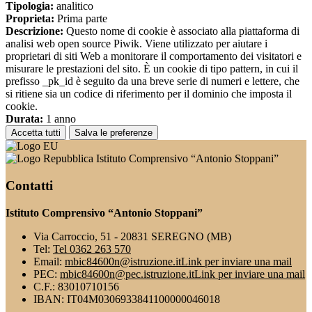
Tipologia:
analitico
Proprieta:
Prima parte
Descrizione:
Questo nome di cookie è associato alla piattaforma di
analisi web open source Piwik. Viene utilizzato per aiutare i
proprietari di siti Web a monitorare il comportamento dei visitatori e
misurare le prestazioni del sito. È un cookie di tipo pattern, in cui il
prefisso _pk_id è seguito da una breve serie di numeri e lettere, che
si ritiene sia un codice di riferimento per il dominio che imposta il
cookie.
Durata:
1 anno
Accetta tutti
Salva le preferenze
Istituto Comprensivo “Antonio Stoppani”
Contatti
Istituto Comprensivo “Antonio Stoppani”
Via Carroccio, 51 - 20831 SEREGNO (MB)
Tel:
Tel 0362 263 570
Email:
mbic84600n@istruzione.it
Link per inviare una mail
PEC:
mbic84600n@pec.istruzione.it
Link per inviare una mail
C.F.: 83010710156
IBAN: IT04M0306933841100000046018