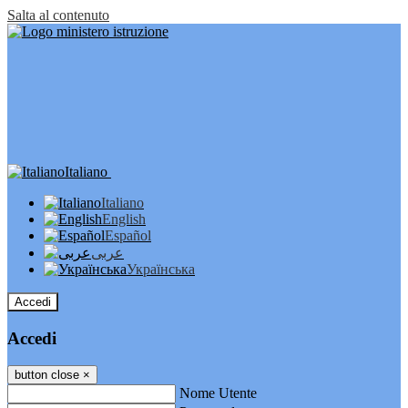
Salta al contenuto
Italiano
Italiano
English
Español
عربى
Українська
Accedi
Accedi
button close
×
Nome Utente