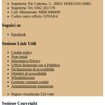
Segreteria: P.le Cadorna, 3 - 20831 SEREGNO (MB)
Segreteria: Tel. 0362 263 570
Cod. Ministeriale: MBIC84600N
Codice unico ufficio: UF0AK4
Seguici su
Facebook
Sezione Link Utili
Cookie policy
Note legali
Informativa Privacy
Ufficio Relazioni con il Pubblico
Dichiarazione di accessibilità
Obiettivi di accessibilità
Whistleblowing
Gestione consensi cookie
Amministrazione trasparente
Pagina visualizzata
524
volte
Sezione Copyright